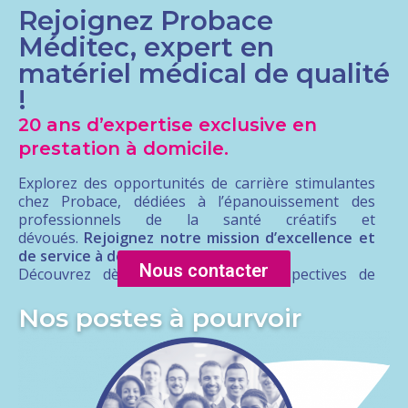
Rejoignez Probace
Méditec, expert en
matériel médical de qualité
!
20 ans d’expertise exclusive en
prestation à domicile.
Explorez des opportunités de carrière stimulantes
chez Probace, dédiées à l’épanouissement des
professionnels de la santé créatifs et
dévoués.
Rejoignez notre mission d’excellence et
de service à destination des patients.
Nous contacter
Découvrez dès aujourd’hui les perspectives de
carrière
chez Probace Meditec et forgez un avenir
professionnel.
Nos postes à pourvoir